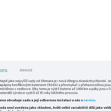
OPIS
DISKUZE
tejně jako nejvyšší sady od Shimana je i nová Ultegra dvanáctirychlostní.
apájeny knoflíkovými bateriemi CR1632 a přesmykač s přehazovačkou jsou n
místěnou v sedlovce. Díky tomu je výdrž baterie až 1000 km a páky jsou s 
ateriálů výrobce vydrží až tři roky běžného provozu.
ena obsahuje sadu a její odbornou instalaci u nás v
servisu.
ada není uvedena jako skladem, kvůli velké variabilitě dílů jako ve