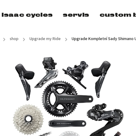
isaac cycles
servis
custom b
/
shop
/
Upgrade my Ride
/
Upgrade Kompletní Sady Shimano Ul