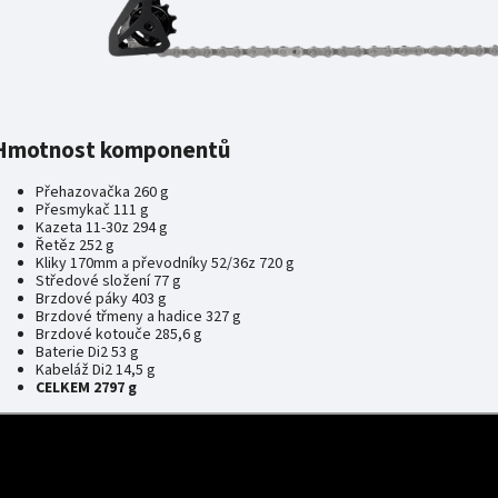
Hmotnost komponentů
Přehazovačka 260 g
Přesmykač 111 g
Kazeta 11-30z 294 g
Řetěz 252 g
Kliky 170mm a převodníky 52/36z 720 g
Středové složení 77 g
Brzdové páky 403 g
Brzdové třmeny a hadice 327 g
Brzdové kotouče 285,6 g
Baterie Di2 53 g
Kabeláž Di2 14,5 g
CELKEM 2797 g