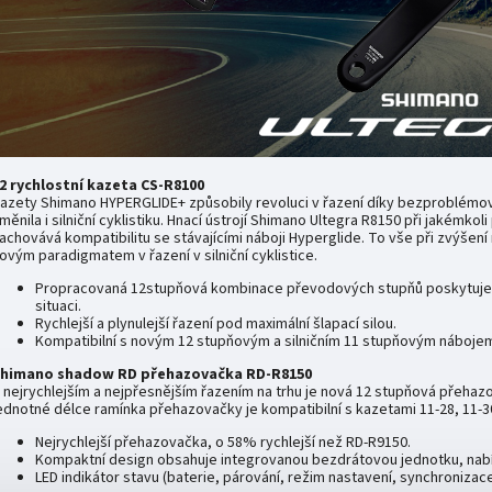
2 rychlostní kazeta CS-R8100
azety Shimano HYPERGLIDE+ způsobily revoluci v řazení díky bezproblémové
měnila i silniční cyklistiku. Hnací ústrojí Shimano Ultegra R8150 při jakémk
achovává kompatibilitu se stávajícími náboji Hyperglide. To vše při zvýše
ovým paradigmatem v řazení v silniční cyklistice.
Propracovaná 12stupňová kombinace převodových stupňů poskytuje m
situaci.
Rychlejší a plynulejší řazení pod maximální šlapací silou.
Kompatibilní s novým 12 stupňovým a silničním 11 stupňovým náboje
himano shadow RD přehazovačka RD-R8150
 nejrychlejším a nejpřesnějším řazením na trhu je nová 12 stupňová přehazo
ednotné délce ramínka přehazovačky je kompatibilní s kazetami 11-28, 11-30
Nejrychlejší přehazovačka, o 58% rychlejší než RD-R9150.
Kompaktní design obsahuje integrovanou bezdrátovou jednotku, nabí
LED indikátor stavu (baterie, párování, režim nastavení, synchronizace