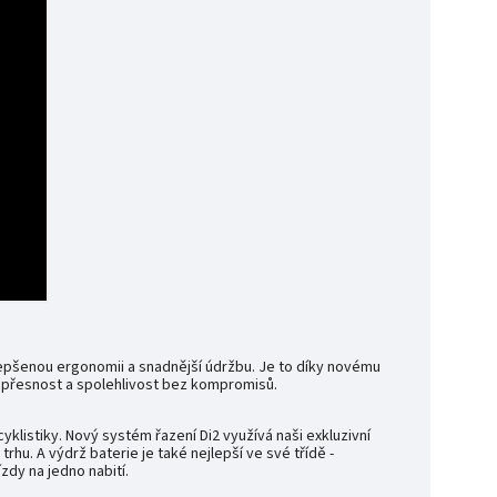
lepšenou ergonomii a snadnější údržbu. Je to díky novému
 - přesnost a spolehlivost bez kompromisů.
cyklistiky. Nový systém řazení Di2 využívá naši exkluzivní
trhu. A výdrž baterie je také nejlepší ve své třídě -
ízdy na jedno nabití.