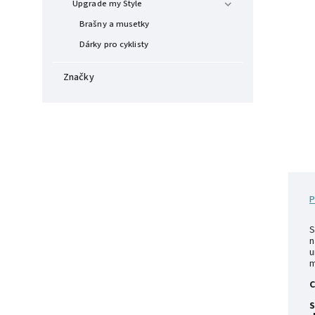
Upgrade my Style
Brašny a musetky
Dárky pro cyklisty
Značky
P
S
n
u
m
C
S