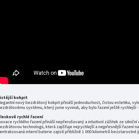
istější kokpit
legantní nový bezdrátový kokpit přináší jednoduchost, čistou estetiku, vy
ezdrátovému systému, který jsme vyvinuli, aby bylo řazení ještě rychlejší
leskově rychlé řazení
novace rychlého řazení přináší nepřerušovaný a intuitivní zážitek ze silniční 
ezdrátovou technologii, která zajišťuje nejrychlejší a nejpřesnější řazení na 
entralizovaná interní baterie zajistí přibližně 1 000 kilometrů bezstarostné j