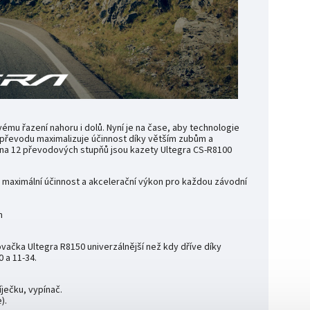
mu řazení nahoru i dolů. Nyní je na čase, aby technologie
oli převodu maximalizuje účinnost díky větším zubům a
ní na 12 převodových stupňů jsou kazety Ultegra CS-R8100
aximální účinnost a akcelerační výkon pro každou závodní
m
vačka Ultegra R8150 univerzálnější než kdy dříve díky
 a 11-34.
ječku, vypínač.
).