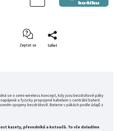
košíku
Zeptat se
Sdílet
 Jedná se o semi-wireless koncept, kdy jsou bezdrátové páky
apájené a fyzicky propojené kabelem s centrální baterií
řazením spojeny bezdrátově. Baterie v pákách podle údajů z
likost kazety, převodníků a kotoučů. To vše doladíme