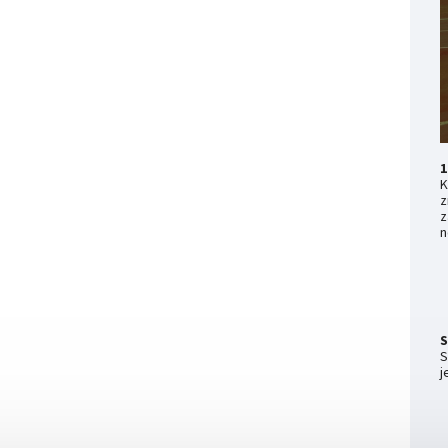
1
K
z
z
n
S
S
j