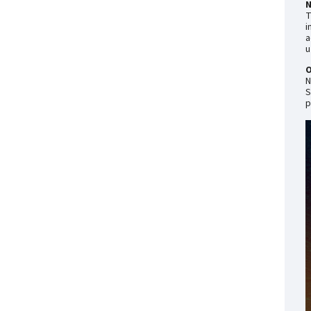
N
T
i
a
u
O
N
S
p