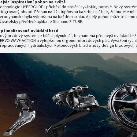
ejvic inspirativní pohon na světě
echnologie HYPERGLIDE+ přichází do silniční cyklistiky poprvé. Nový systém
ntegrovaný obvod. Přesun na 12 stupňovou kazetu zajišťuje, že budete mít
erodynamika byla vylepšena na každém kroku. A celý pohon můžete samozře
živatelsky přívětivé aplikace Shimano E-TUBE.
ptimalizované ovládání brzd
ový brzdový systém je tišší a plynulejší, to znamená přesnější ovládání br
ERVO WAVE ACTION a vylepšenou ergonomií brzdových pák. Vyvážení rychlos
řepracovaných hydraulických kotoučových brzd a nový design brzdových tř