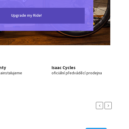
Upgrade my Ride!
nty
Isaac Cycles
ainstalujeme
oficiální předváděcí prodejna
Previous
Next