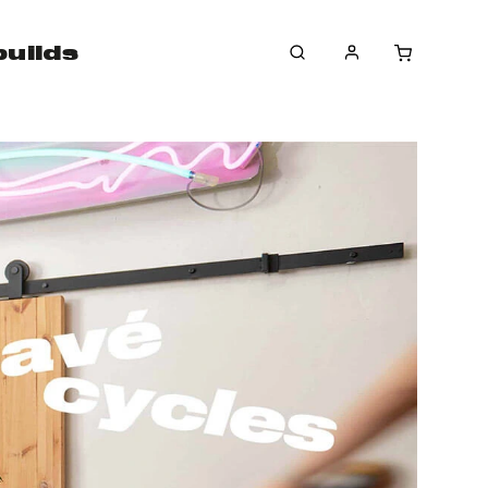
uilds
news
značky