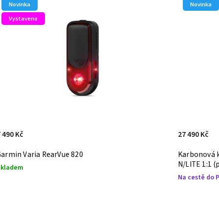
Novinka
Novinka
Tip
Vystaveno
7 490 Kč
2 999 Kč
Karbonová kola TYRO V3 (45 mm) s nábojem FFWD
Elektrická 
/LITE 1:1 (plášť)
Skladem
a cestě do Pavé