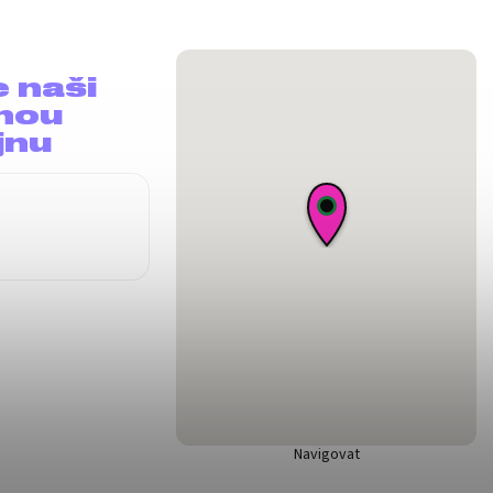
e naši
nou
jnu
Navigovat