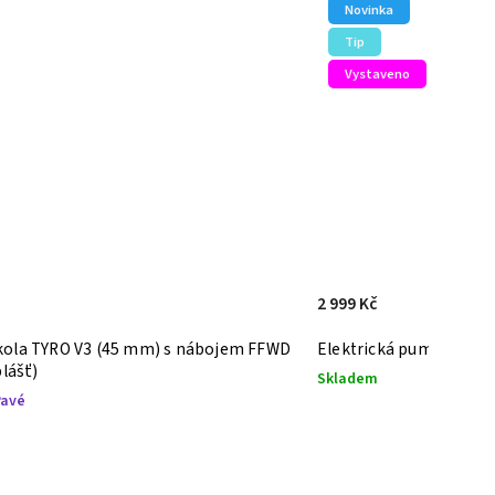
Tip
Vystaveno
11 990 Kč
pumpa CYCPLUS AS2 Ultra
Favero Assioma PRO RS
Skladem