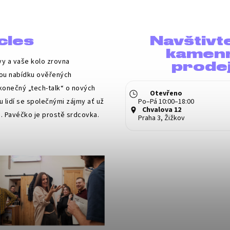
cles
Navštivt
kamen
 vy a vaše kolo zrovna
prode
nou nabídku ověřených
konečný „tech-talk“ o nových
Otevřeno
 lidí se společnými zájmy ať už
Po–Pá 10:00–18:00
Chvalova 12
í… Pavéčko je prostě srdcovka.
Praha 3, Žižkov