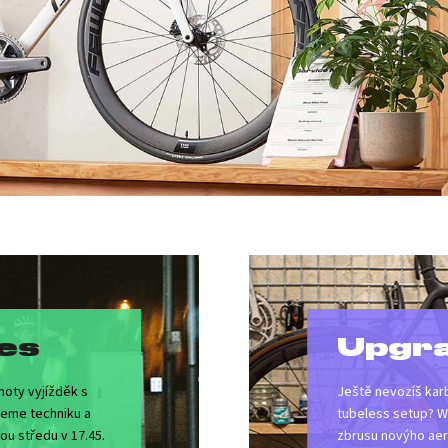
es
Upgr
noty vyjížděk s
Ještě nevozíš karb
jeme techniku a
tubeless setup? W
ou středu v 17.45.
zbrusu novýho aer