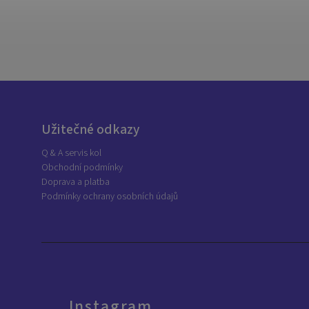
Užitečné odkazy
Q & A servis kol
Obchodní podmínky
Doprava a platba
Podmínky ochrany osobních údajů
Instagram