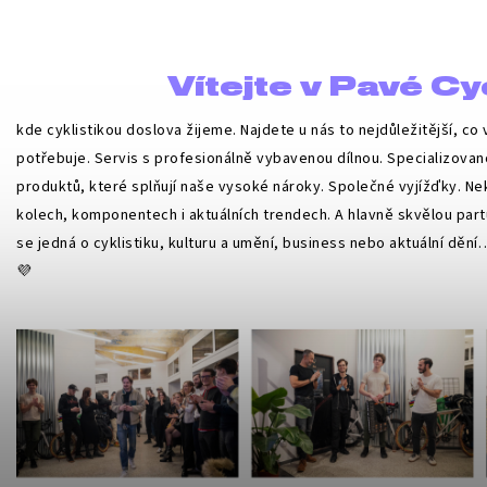
Vítejte v Pavé Cy
kde cyklistikou doslova žijeme. Najdete u nás to nejdůležitější, co
potřebuje. Servis s profesionálně vybavenou dílnou. Specializova
produktů, které splňují naše vysoké nároky. Společné vyjížďky. Ne
kolech, komponentech i aktuálních trendech. A hlavně skvělou partu
se jedná o cyklistiku, kulturu a umění, business nebo aktuální děn
💜