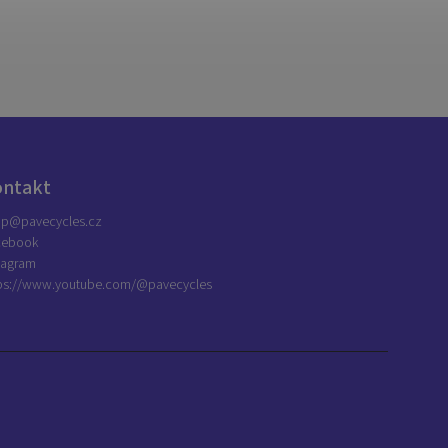
ontakt
op
@
pavecycles.cz
cebook
tagram
ps://www.youtube.com/@pavecycles