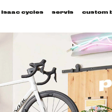
isaac cycles
servis
custom b