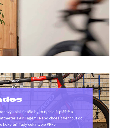
ades
onový kola? Chtělo by to rychlejší pláště a
attmeter s Air Tagem? Nebo chceš zalehnout do
o kokpitu? Tady čeká tvoje PRko.