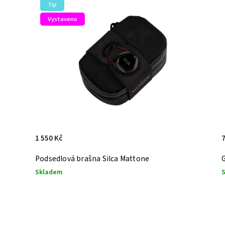
Novinka
Vystaveno
7 490 Kč
2
Garmin Varia RearVue 820
N
Skladem
N