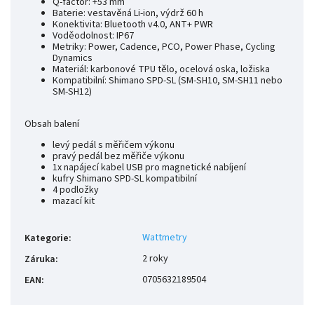
Q-factor: +53 mm
Baterie: vestavěná Li-ion, výdrž 60 h
Konektivita: Bluetooth v4.0, ANT+ PWR
Voděodolnost: IP67
Metriky: Power, Cadence, PCO, Power Phase, Cycling
Dynamics
Materiál: karbonové TPU tělo, ocelová oska, ložiska
Kompatibilní: Shimano SPD-SL (SM-SH10, SM-SH11 nebo
SM-SH12)
Obsah balení
levý pedál s měřičem výkonu
pravý pedál bez měřiče výkonu
1x napájecí kabel USB pro magnetické nabíjení
kufry Shimano SPD-SL kompatibilní
4 podložky
mazací kit
Wattmetry
Kategorie
:
2 roky
Záruka
:
0705632189504
EAN
: