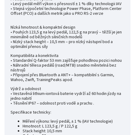
• Levý pedál měří výkon s přesností ± 1 % díky technologii IAV
• Stejná výpočetní technologie Power Phase, Platform Center
Offset (PCO) a dalších metrik jako u PRO RS-2 verze
Nízká hmotnost & kompaktní design
• Pouhých 123,5 g na levý pedál, 122,5 g na pravý – těžší je jen
minimálně od běžných silničních modelů
• Nízký stack height – 10,5 mm – pro nízký nástupní bod a
optimální přenos síly
Kompatibilita a konektivita
• Standardní Q-faktor 53 mm zajišťuje pohodlnou pozici nohou
• Náhradní tělesa pedálů (road/MTB) snadno měnitelná bez
nástrojů
• Připojení přes Bluetooth a ANT+ – kompatibilní s Garmin,
Wahoo, Zwift, TrainingPeaks apod.
Výdrž a odolnost
• Vestavěná lithium-iontová baterie vydrží až 60 hodin jízdy na
jedno nabití
• Těsnění IP67 – odolnost proti vodě a prachu .
Specifikace technicky:
Měření výkonu: levý pedál, ± 1 % (IAV technologie)
Hmotnost: L 123,5 g / P 122,5 g
Stack height: 10,5 mm