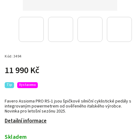
Kód:
3494
11 990 Kč
Tip
Vystaveno
Favero Assioma PRO RS-1 jsou špičkové silniční cyklistické pedály s
integrovaným powermetrem od ověřeného italského výrobce.
Novinka pro letošní sezónu 2025.
Detailní informace
Skladem