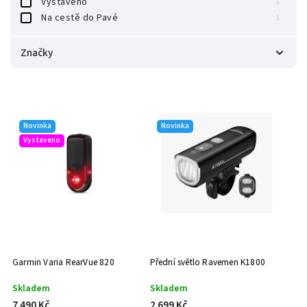
Vystaveno
5
Na cestě do Pavé
1
Značky
AXA Security
1
BBB
1
Cycplus
1
Garmin
1
Novinka
Novinka
Ravemen Lights
10
Vystaveno
Garmin Varia RearVue 820
Přední světlo Ravemen K1800
Skladem
Skladem
7 490 Kč
2 699 Kč