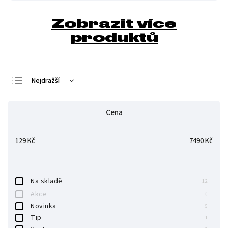
Zobrazit více
produktů
Nejdražší
Nejlevnější
Cena
Nejprodávanější
Abecedně
129
Kč
7490
Kč
Na skladě
12
Akce
0
Novinka
5
Tip
1