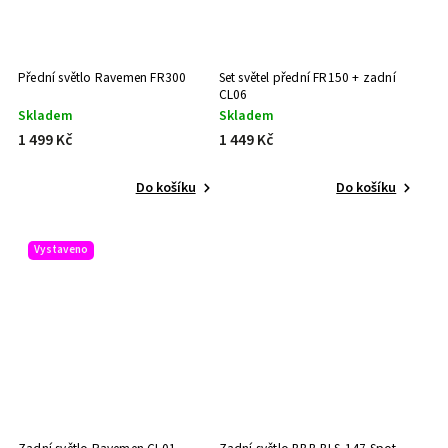
Přední světlo Ravemen FR300
Set světel přední FR150 + zadní
CL06
Skladem
Skladem
1 499 Kč
1 449 Kč
Do košíku
Do košíku
Vystaveno