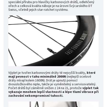
speciální přírubu pro hlavičky karbonových drátů, odlehčený
ořech a celková kvalita náboje je na úrovni švýcarského DT
Swiss, včetně jejich star-ratchet systému.
Výplet je tvořen karbonovými dráty té nejvyšší kvality,
které
mají pevnost v tahu minimálně 2000N
(nejlepší ocelové
dráty mívají kolem 1600N). Drát je upnutý pomocí
dvousložkového niple, takže je vyměnitelný a servisovatelný.
Počet drátů byl záměrně snížen z 24 na 21, protože
výplet tak
vykazuje mnohem lepší vlastnosti a lépe tlumí vibrace při
zachování nekompromisní tuhosti.