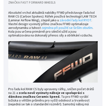
ZNAČKA
FAST FORWARD WHEELS
Absolutní vrchol aktuálníá nabídky FFWD představuje řada kol
RAW CS (Carbon Spokes). Ráfek používá technologií LAW TECH
(Laminar Airflow Wing), stejně jako u
závodní řady kol RYOT
.
Vlastní design vyvinutý přímo značkou FFWD optimalizuje
aerodynamiku a tuhost
zejména při použití se širším obutím
.
Kola jsou určena primárně pro silniční užití a jsou
optimalizována na dokonalý přenos síly a obtékání vzduchu.
Pro řadu kol RAW CS byly upraveny ráfky, snížen počet drátů
na 21 a
zcela nově vyvinuty náboje ve spolupráci s
dánskou značkou Ceramic Speed.
Ta pro FFWD vyrábí
ložiska o větším průměru pro vyšší odolnost a trvanlivost
(nejedná se tak o standardní rozměr!). Samotný náboj má