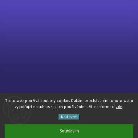
Tento web používá soubory cookie. Dalším procházením tohoto webu
Sledovat na Instagramu
vyjadřujete souhlas s jejich používáním.. Více informací
zde
.
Nastavení
Copyright 2026
Pavé Cycles
. Všechna práva vyhrazena.
Vytvořil
Shoptet
| Design
Shoptak.cz
Souhlasím