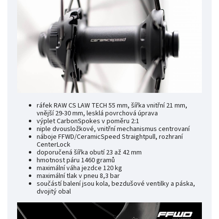
ráfek RAW CS LAW TECH 55 mm, šířka vnitřní 21 mm,
vnější 29-30 mm, lesklá povrchová úprava
výplet CarbonSpokes v poměru 2:1
niple dvousložkové, vnitřní mechanismus centrovaní
náboje FFWD/CeramicSpeed Straightpull, rozhraní
CenterLock
doporučená šířka obutí 23 až 42 mm
hmotnost páru 1460 gramů
maximální váha jezdce 120 kg
maximální tlak v pneu 8,3 bar
součástí balení jsou kola, bezdušové ventilky a páska,
dvojitý obal