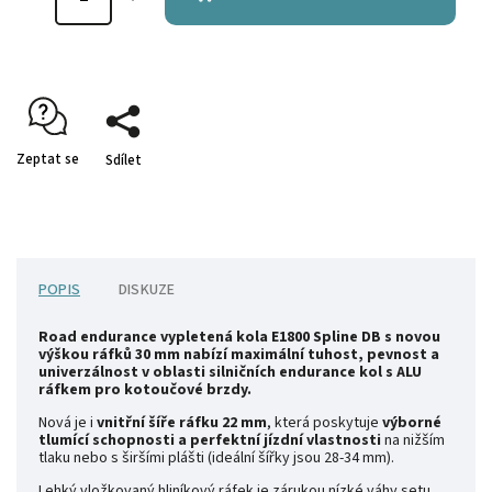
Zeptat se
Sdílet
POPIS
DISKUZE
Road endurance vypletená kola E1800 Spline DB s novou
výškou ráfků 30 mm nabízí maximální tuhost, pevnost a
univerzálnost v oblasti silničních endurance kol s ALU
ráfkem pro kotoučové brzdy.
Nová je i
vnitřní šíře ráfku 22 mm
, která poskytuje
výborné
tlumící schopnosti a perfektní jízdní vlastnosti
na nižším
tlaku nebo s širšími plášti (ideální šířky jsou 28-34 mm).
Lehký vložkovaný hliníkový ráfek je zárukou nízké váhy setu