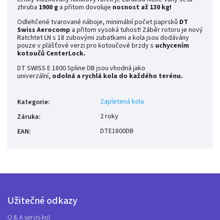
zhruba
1900 g
a přitom dovoluje
nosnost až 130 kg!
Odlehčené tvarované náboje, minimální počet paprsků
DT
Swiss Aerocomp
a přitom vysoká tuhost! Záběr rotoru je nový
Ratchtet LN s 18 zubovými zubatkami a kola jsou dodávány
pouze v plášťové verzi pro kotoučové brzdy s
uchycením
kotoučů CenterLock.
DT SWISS E 1800 Spline DB jsou vhodná jako
univerzální,
odolná a rychlá kola do každého terénu.
Zapletená kola
Kategorie
:
2 roky
Záruka
:
DTE1800DB
EAN
:
Užitečné odkazy
Q & A servis kol