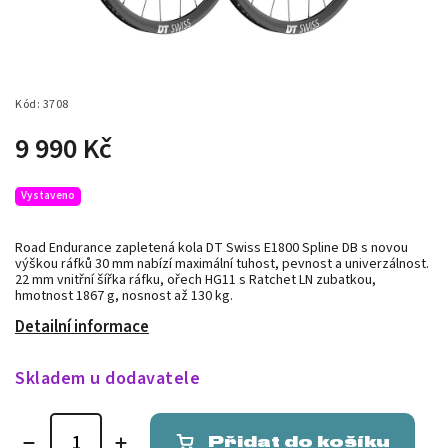
Kód:
3708
9 990 Kč
Vystaveno
Road Endurance zapletená kola DT Swiss E1800 Spline DB s novou
výškou ráfků 30 mm nabízí maximální tuhost, pevnost a univerzálnost.
22 mm vnitřní šířka ráfku, ořech HG11 s Ratchet LN zubatkou,
hmotnost 1867 g, nosnost až 130 kg.
Detailní informace
Skladem u dodavatele
Přidat do košíku