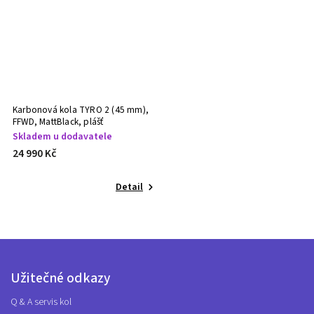
Karbonová kola TYRO 2 (45 mm),
FFWD, MattBlack, plášť
Skladem u dodavatele
24 990 Kč
Detail
Užitečné odkazy
Q & A servis kol