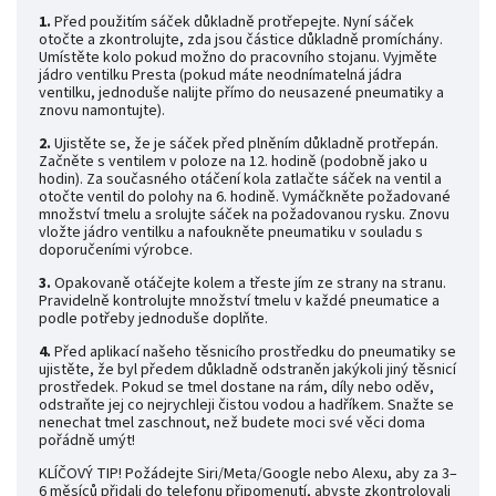
1.
Před použitím sáček důkladně protřepejte. Nyní sáček
otočte a zkontrolujte, zda jsou částice důkladně promíchány.
Umístěte kolo pokud možno do pracovního stojanu. Vyjměte
jádro ventilku Presta (pokud máte neodnímatelná jádra
ventilku, jednoduše nalijte přímo do neusazené pneumatiky a
znovu namontujte).
2.
Ujistěte se, že je sáček před plněním důkladně protřepán.
Začněte s ventilem v poloze na 12. hodině (podobně jako u
hodin). Za současného otáčení kola zatlačte sáček na ventil a
otočte ventil do polohy na 6. hodině. Vymáčkněte požadované
množství tmelu a srolujte sáček na požadovanou rysku. Znovu
vložte jádro ventilku a nafoukněte pneumatiku v souladu s
doporučeními výrobce.
3.
Opakovaně otáčejte kolem a třeste jím ze strany na stranu.
Pravidelně kontrolujte množství tmelu v každé pneumatice a
podle potřeby jednoduše doplňte.
4.
Před aplikací našeho těsnicího prostředku do pneumatiky se
ujistěte, že byl předem důkladně odstraněn jakýkoli jiný těsnicí
prostředek. Pokud se tmel dostane na rám, díly nebo oděv,
odstraňte jej co nejrychleji čistou vodou a hadříkem. Snažte se
nenechat tmel zaschnout, než budete moci své věci doma
pořádně umýt!
KLÍČOVÝ TIP! Požádejte Siri/Meta/Google nebo Alexu, aby za 3–
6 měsíců přidali do telefonu připomenutí, abyste zkontrolovali