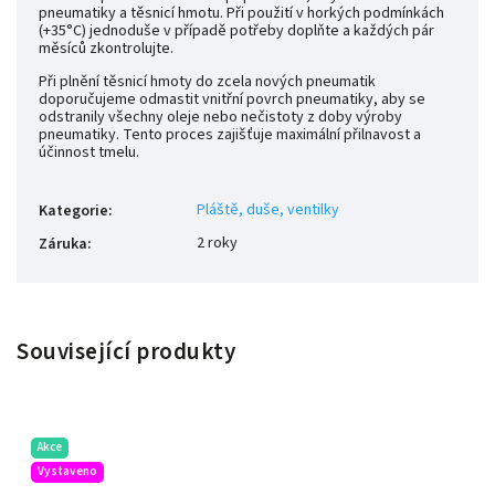
pneumatiky a těsnicí hmotu. Při použití v horkých podmínkách
(+35°C) jednoduše v případě potřeby doplňte a každých pár
měsíců zkontrolujte.
Při plnění těsnicí hmoty do zcela nových pneumatik
doporučujeme odmastit vnitřní povrch pneumatiky, aby se
odstranily všechny oleje nebo nečistoty z doby výroby
pneumatiky. Tento proces zajišťuje maximální přilnavost a
účinnost tmelu.
Pláště, duše, ventilky
Kategorie
:
2 roky
Záruka
:
Související produkty
Akce
Vystaveno