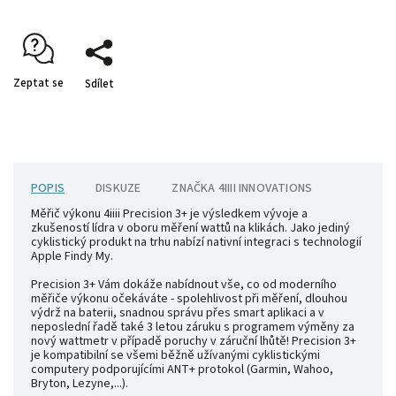
Zeptat se
Sdílet
POPIS
DISKUZE
ZNAČKA
4IIII INNOVATIONS
Měřič výkonu 4iiii Precision 3+ je výsledkem vývoje a
zkušeností lídra v oboru měření wattů na klikách. Jako jediný
cyklistický produkt na trhu nabízí nativní integraci s technologií
Apple Findy My.
Precision 3+ Vám dokáže nabídnout vše, co od moderního
měřiče výkonu očekáváte - spolehlivost při měření, dlouhou
výdrž na baterii, snadnou správu přes smart aplikaci a v
neposlední řadě také 3 letou záruku s programem výměny za
nový wattmetr v případě poruchy v záruční lhůtě! Precision 3+
je kompatibilní se všemi běžně užívanými cyklistickými
computery podporujícími ANT+ protokol (Garmin, Wahoo,
Bryton, Lezyne,...).