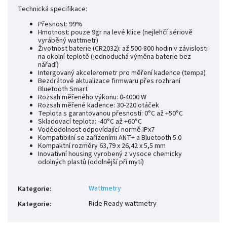
Technická specifikace:
Přesnost: 99%
Hmotnost: pouze 9gr na levé klice (nejlehčí sériově
vyráběný wattmetr)
Životnost baterie (CR2032): až 500-800 hodin v závislosti
na okolní teplotě (jednoduchá výměna baterie bez
nářadí)
Intergovaný akcelerometr pro měření kadence (tempa)
Bezdrátové aktualizace firmwaru přes rozhraní
Bluetooth Smart
Rozsah měřeného výkonu: 0-4000 W
Rozsah měřené kadence: 30-220 otáček
Teplota s garantovanou přesností: 0°C až +50°C
Skladovací teplota: -40°C až +60°C
Voděodolnost odpovídající normě IPx7
Kompatibilní se zařízeními ANT+ a Bluetooth 5.0
Kompaktní rozměry 63,79 x 26,42 x 5,5 mm
Inovativní housing vyrobený z vysoce chemicky
odolných plastů (odolnější při mytí)
Wattmetry
Kategorie
:
Ride Ready wattmetry
Kategorie
: