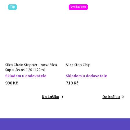
Tip
Vystaveno
Silca Chain Stripper + vosk Silca
Silca Strip Chip
Ad
Super Secret 120+120ml
Skladem u dodavatele
Skladem u dodavatele
S
990 Kč
719 Kč
8
Do košíku
Do košíku