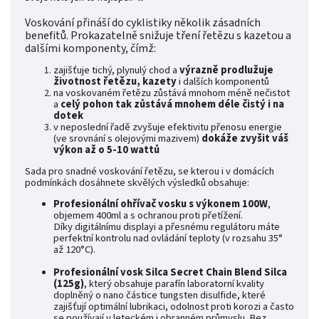
Voskování přináší do cyklistiky několik zásadních
benefitů. Prokazatelně snižuje tření řetězu s kazetou a
dalšími komponenty, čímž:
zajišťuje tichý, plynulý chod a
výrazně prodlužuje
životnost řetězu, kazety
i dalších komponentů
na voskovaném řetězu zůstává mnohom méně nečistot
a
celý pohon tak zůstává mnohem déle čistý i na
dotek
v neposlední řadě zvyšuje efektivitu přenosu energie
(ve srovnání s olejovými mazivem)
dokáže
zvyšit váš
výkon až o 5-10 wattů
Sada pro snadné voskování řetězu, se kterou i v domácích
podmínkách dosáhnete skvělých výsledků obsahuje:
Profesionální ohřívač vosku s výkonem 100W
,
objemem 400ml a s ochranou proti přetížení.
Díky digitálnímu displayi a přesnému regulátoru máte
perfektní kontrolu nad ovládání teploty (v rozsahu 35°
až 120°C).
Profesionální vosk Silca Secret Chain Blend Silca
(125g)
, který obsahuje parafín laboratorní kvality
doplněný o nano částice tungsten disulfide, které
zajišťují optimální lubrikaci, odolnost proti korozi a často
se používají v leteckém i obranném průmyslu. Bez