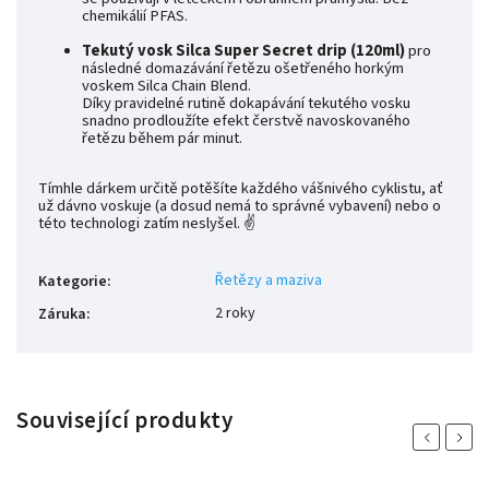
chemikálií PFAS.
Tekutý vosk Silca Super Secret drip (120ml)
pro
následné domazávání řetězu ošetřeného horkým
voskem Silca Chain Blend.
Díky pravidelné rutině dokapávání tekutého vosku
snadno prodloužíte efekt čerstvě navoskovaného
řetězu během pár minut.
Tímhle dárkem určitě potěšíte každého vášnivého cyklistu, ať
už dávno voskuje (a dosud nemá to správné vybavení) nebo o
této technologi zatím neslyšel. ✌️
Řetězy a maziva
Kategorie
:
2 roky
Záruka
:
Související produkty
Previous
Next