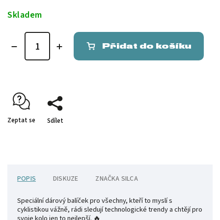
Skladem
Přidat do košíku
Zeptat se
Sdílet
POPIS
DISKUZE
ZNAČKA
SILCA
Speciální dárový balíček pro všechny, kteří to myslí s
cyklistikou vážně, rádi sledují technologické trendy a chtějí pro
svoje kolo jen to nejlepší. 🔥