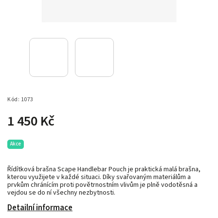
Kód:
1073
1 450 Kč
Akce
Řídítková brašna Scape Handlebar Pouch je praktická malá brašna,
kterou využijete v každé situaci. Díky svařovaným materiálům a
prvkům chránícím proti povětrnostním vlivům je plně vodotěsná a
vejdou se do ní všechny nezbytnosti.
Detailní informace