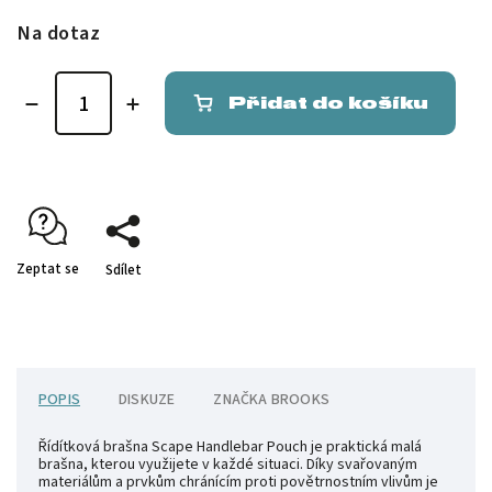
Na dotaz
Přidat do košíku
Zeptat se
Sdílet
POPIS
DISKUZE
ZNAČKA
BROOKS
Řídítková brašna Scape Handlebar Pouch je praktická malá
brašna, kterou využijete v každé situaci. Díky svařovaným
materiálům a prvkům chránícím proti povětrnostním vlivům je