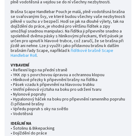
plně vodotěsná a vejdou se do ní všechny nezbytnosti.
Brašna Scape Handlebar Pouch je malá, plně vodotěsná brašna
se svařovanými švy, ve které budou všechny vaše nezbytnosti
pěkně v suchu a v bezpečí. Hodí se jak na dlouhé výlety, tak na
dojíždění do práce, je vhodná pro většinu řídítek a zipy
umožňují snadnou manipulaci. Na řídítka ji připevníte snadno a
spolehlivě dvěma pásky s hliníkovými přezkami, třetí pásek je
určen pro upnutí k hlavové trubce, což zaručí, že se brašna při
jízdě ani nehne. Lze ji využít i jako přídavnou brašnu k dalším
brašnám řady Scape, například k
řídítkové brašně Scape
Handlebar Roll
.
VYBAVENÍ
• Reflexní logo na přední straně
• YKK zip s povrchovou úpravou a ochrannou klopou
• Hliníkové přezky k připevnění brašny na řídítka
• Pásek vzadu k připevnění na hlavovou trubku
• Vnitřní pěnová výztuha na boku pro udržení tvaru
• Nylonové popruhy
• Hypalonový háček na boku pro připevnění ramenního popruhu
či přídavné brašny
• Vpředu popruh s oky na světlo
• Vodotěsná
IDEÁLNÍ NA
• Šotolinu & Bikepacking
• Dojíždění do práce