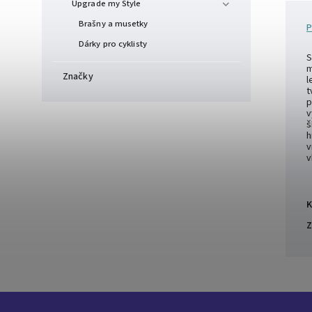
Upgrade my Style
Brašny a musetky
P
Dárky pro cyklisty
S
m
Značky
l
t
p
v
š
h
v
v
K
Z