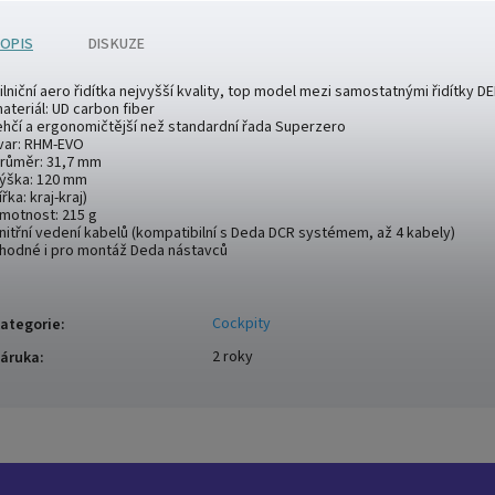
OPIS
DISKUZE
ilniční aero řidítka nejvyšší kvality, top model mezi samostatnými řidítky D
ateriál: UD carbon fiber
ehčí a ergonomičtější než standardní řada Superzero
var: RHM-EVO
růměr: 31,7 mm
ýška: 120 mm
ířka: kraj-kraj)
motnost: 215 g
nitřní vedení kabelů (kompatibilní s Deda DCR systémem, až 4 kabely)
hodné i pro montáž Deda nástavců
Cockpity
ategorie
:
2 roky
áruka
: