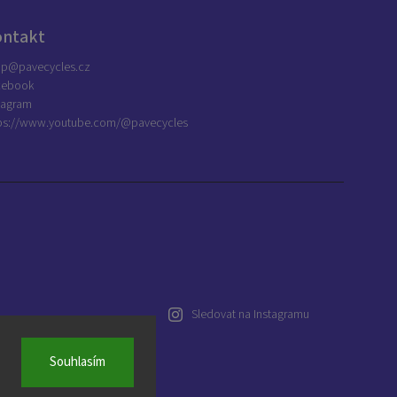
ontakt
op
@
pavecycles.cz
cebook
tagram
ps://www.youtube.com/@pavecycles
Sledovat na Instagramu
Souhlasím