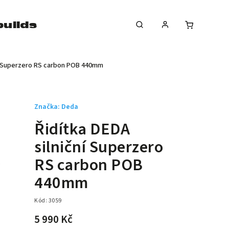
uilds
news
značky
ní Superzero RS carbon POB 440mm
Značka:
Deda
Řidítka DEDA
silniční Superzero
RS carbon POB
440mm
Kód:
3059
5 990 Kč