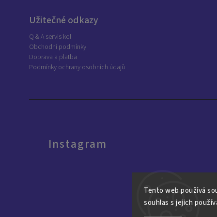
Užitečné odkazy
Q & A servis kol
Obchodní podmínky
Doprava a platba
Podmínky ochrany osobních údajů
Instagram
Tento web používá sou
souhlas s jejich použív