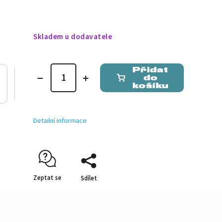
Skladem u dodavatele
Přidat
do
košíku
Detailní informace
Zeptat se
Sdílet