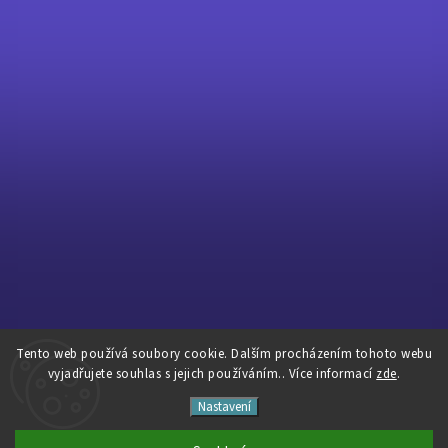
Tento web používá soubory cookie. Dalším procházením tohoto webu
Sledovat na Instagramu
vyjadřujete souhlas s jejich používáním.. Více informací
zde
.
Nastavení
Copyright 2026
Pavé Cycles
. Všechna práva vyhrazena.
Vytvořil
Shoptet
| Design
Shoptak.cz