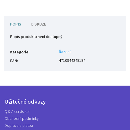
POPIS
DISKUZE
Popis produktu není dostupný
Řazení
Kategorie
:
4710944249194
EAN
:
Užitečné odkazy
Q & A servis kol
Obchodní podmínky
Doprava a platba