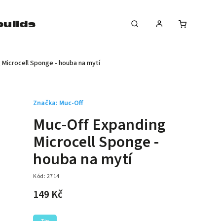
uilds
news
značky
 Microcell Sponge - houba na mytí
Značka:
Muc-Off
Muc-Off Expanding
Microcell Sponge -
houba na mytí
Kód:
2714
149 Kč