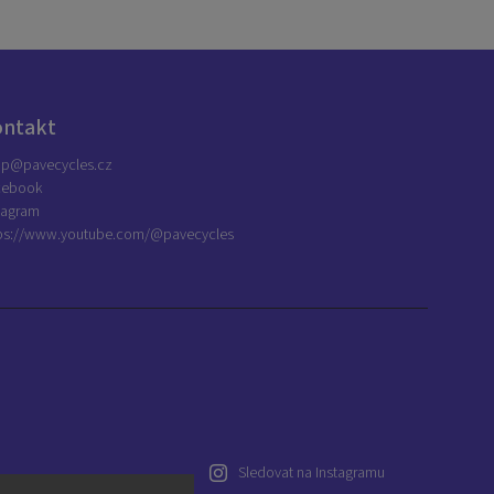
ontakt
op
@
pavecycles.cz
cebook
tagram
ps://www.youtube.com/@pavecycles
Sledovat na Instagramu