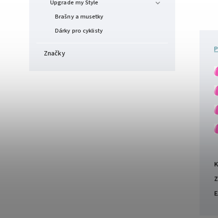
Upgrade my Style
Brašny a musetky
Dárky pro cyklisty
P
Značky
K
Z
E