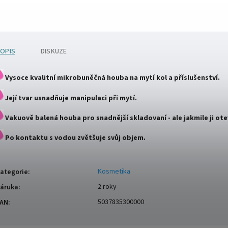
OPIS
DISKUZE
Vysoce kvalitní mikrobuněčná houba na mytí kol a příslušenství.
Její tvar usnadňuje manipulaci při mytí.
Vakuově balená houba pro snadnější skladovaní - ale jakmile ji ote
Po kontaktu s vodou zvětšuje svůj objem.
Kosmetika
ategorie
:
2 roky
áruka
:
5037835300000
AN
: