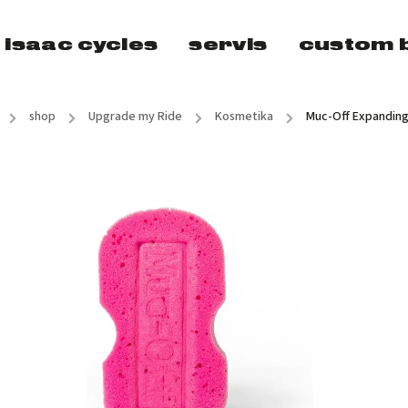
isaac cycles
servis
custom b
/
shop
/
Upgrade my Ride
/
Kosmetika
/
Muc-Off Expanding