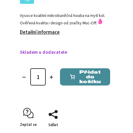
Tip
Vysoce kvalitní mikrobuněčná houba na mytí kol.
Ověřená kvalita i design od značky Muc-Off.
Detailní informace
Skladem u dodavatele
Přidat
do
košíku
Zeptat se
Sdílet