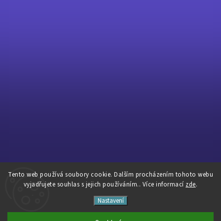
Tento web používá soubory cookie. Dalším procházením tohoto webu
Sledovat na Instagramu
vyjadřujete souhlas s jejich používáním.. Více informací
zde
.
Nastavení
Copyright 2026
Pavé Cycles
. Všechna práva vyhrazena.
Vytvořil
Shoptet
| Design
Shoptak.cz