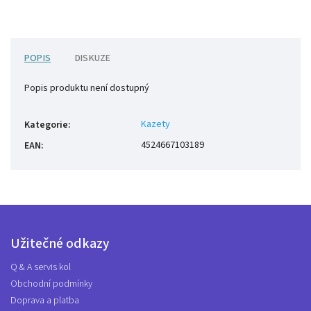
POPIS
DISKUZE
Popis produktu není dostupný
Kazety
Kategorie
:
4524667103189
EAN
:
Užitečné odkazy
Q & A servis kol
Obchodní podmínky
Doprava a platba