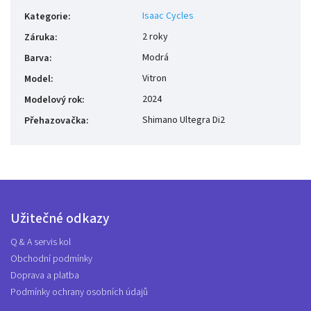
Isaac Cycles
Kategorie
:
2 roky
Záruka
:
Modrá
Barva
:
Vitron
Model
:
2024
Modelový rok
:
Shimano Ultegra Di2
Přehazovačka
:
Užitečné odkazy
Q & A servis kol
Obchodní podmínky
Doprava a platba
Podmínky ochrany osobních údajů