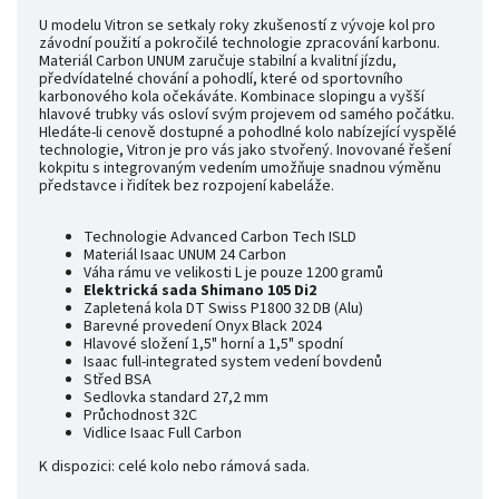
U modelu Vitron se setkaly roky zkušeností z vývoje kol pro
závodní použití a pokročilé technologie zpracování karbonu.
Materiál Carbon UNUM zaručuje stabilní a kvalitní jízdu,
předvídatelné chování a pohodlí, které od sportovního
karbonového kola očekáváte. Kombinace slopingu a vyšší
hlavové trubky vás osloví svým projevem od samého počátku.
Hledáte-li cenově dostupné a pohodlné kolo nabízející vyspělé
technologie, Vitron je pro vás jako stvořený. Inovované řešení
kokpitu s integrovaným vedením umožňuje snadnou výměnu
představce i řidítek bez rozpojení kabeláže.
Technologie Advanced Carbon Tech ISLD
Materiál Isaac UNUM 24 Carbon
Váha rámu ve velikosti L je pouze 1200 gramů
Elektrická sada Shimano 105 Di2
Zapletená kola DT Swiss P1800 32 DB (Alu)
Barevné provedení Onyx Black 2024
Hlavové složení 1,5" horní a 1,5" spodní
Isaac full-integrated system vedení bovdenů
Střed BSA
Sedlovka standard 27,2 mm
Průchodnost 32C
Vidlice Isaac Full Carbon
K dispozici: celé kolo nebo rámová sada.