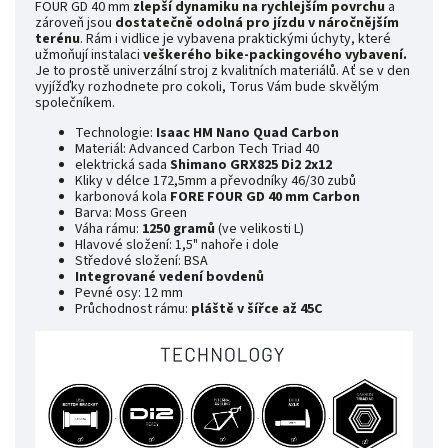
FOUR GD 40 mm
zlepší dynamiku na rychlejším povrchu
a
zároveň jsou
dostatečně odolná pro jízdu v náročnějším
terénu
. Rám i vidlice je vybavena praktickými úchyty, které
užmoňují instalaci
veškerého bike-packingového vybavení.
Je to prostě univerzální stroj z kvalitních materiálů. Ať se v den
vyjížďky rozhodnete pro cokoli, Torus Vám bude skvělým
společníkem.
Technologie:
Isaac HM Nano Quad Carbon
Materiál: Advanced Carbon Tech Triad 40
elektrická sada
Shimano GRX825 Di2 2x12
Kliky v délce 172,5mm a převodníky 46/30 zubů
karbonová kola
FORE FOUR GD 40 mm Carbon
Barva: Moss Green
Váha rámu:
1250 gramů
(ve velikosti L)
Hlavové složení: 1,5" nahoře i dole
Středové složení: BSA
Integrované vedení bovdenů
Pevné osy: 12 mm
Průchodnost rámu:
pláště v šířce až 45C