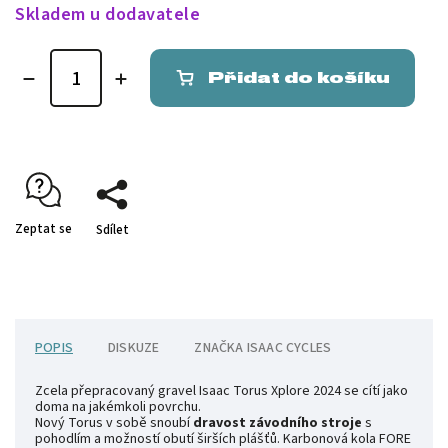
Skladem u dodavatele
Přidat do košíku
Zeptat se
Sdílet
POPIS
DISKUZE
ZNAČKA
ISAAC CYCLES
Zcela přepracovaný gravel Isaac Torus Xplore 2024 se cítí jako
doma na jakémkoli povrchu.
Nový Torus v sobě snoubí
dravost závodního stroje
s
pohodlím a možností obutí širších plášťů. Karbonová kola FORE