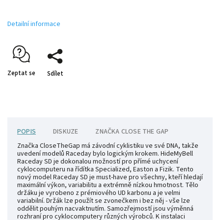
Detailní informace
Zeptat se
Sdílet
POPIS
DISKUZE
ZNAČKA
CLOSE THE GAP
Značka CloseTheGap má závodní cyklistiku ve své DNA, takže
uvedení modelů Raceday bylo logickým krokem. HideMyBell
Raceday SD je dokonalou možností pro přímé uchycení
cyklocomputeru na řídítka Specialized, Easton a Fizik. Tento
nový model Raceday SD je must-have pro všechny, kteří hledají
maximální výkon, variabilitu a extrémně nízkou hmotnost. Tělo
držáku je vyrobeno z prémiového UD karbonu a je velmi
variabilní. Držák lze použít se zvonečkem i bez něj - vše lze
oddělit pouhým nacvaktnutím. Samozřejmostí jsou výměnná
rozhraní pro cyklocomputery různých výrobců. K instalaci