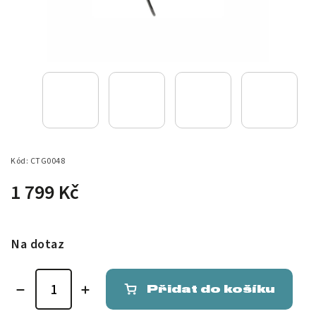
Kód:
CTG0048
1 799 Kč
Na dotaz
Přidat do košíku