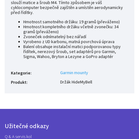
slouží matice a šroub M4. Tímto způsobem je váš
cyklocomputer bezpečně zajištěn a umístěn aerodynamicky
před řídítky.
Hmotnost samotného držáku: 19 gramů (převáženo)
Hmotnost kompletního držáku včetně zvonečku: 34
gramů (převáženo)
Zvoneček odnímatelný bez nářadí
Vyrobeno z UD karbonu, matná povrchová úprava
Balení obsahuje instalační matici podporovanou typy
řídítek, nerezový šroub, set adaptérů pro Garmin,
Sigma, Wahoo, Bryton a Lezyne a GoPro adaptér
Garmin mounty
Kategorie
:
Držák HideMyBell
Produkt
:
Užitečné odkazy
Q & A servis kol