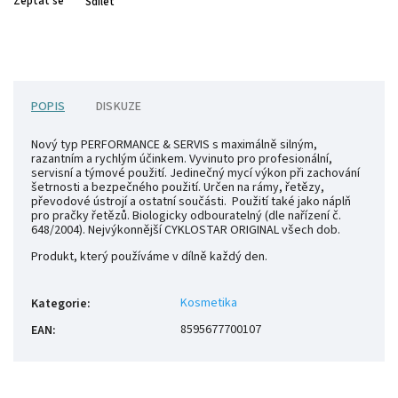
Zeptat se
Sdílet
POPIS
DISKUZE
Nový typ PERFORMANCE & SERVIS s maximálně silným,
razantním a rychlým účinkem. Vyvinuto pro profesionální,
servisní a týmové použití. Jedinečný mycí výkon při zachování
šetrnosti a bezpečného použití. Určen na rámy, řetězy,
převodové ústrojí a ostatní součásti. Použití také jako náplň
pro pračky řetězů. Biologicky odbouratelný (dle nařízení č.
648/2004). Nejvýkonnější CYKLOSTAR ORIGINAL všech dob.
Produkt, který používáme v dílně každý den.
Kosmetika
Kategorie
:
8595677700107
EAN
: