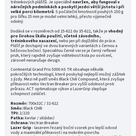
tréninkových plášťů. Je speciálně
navržen, aby fungoval v
náročných podmínkách a poskytl jezdci větší jistotu i při
velké porci kilometrů
. S počáteční hmotností pouhých 250 g
pro šířku 25 mm je model velmi lehký, přesto výjimečně
odolný.
Dodává se v rozměrech od 25-622 do 35-622, takže je
vhodný
pro širokou škálu použití, včetně závodního,
tréninkového nasazení,
nebo jen při dojíždění do práce.
Plášť je dostupný ve dvou barevných variantách s černou a
béžovou bočnicí. Specialitou černé verze je černý reflexní
pruh, který rapidně zvyšuje viditelnost kola po osvícení,
zároveň nenarušuje design.
Continental Grand Prix 5000 AS TR obsahuje několik
pokročilých technologií, které poskytují nejlepší možný zážitek
z jízdy. Mezi ně patří směs Black Chili Compound, která zvyšuje
přilnavost nebo Vectran Breaker pro vyšší odolnost proti
průrazu. ACT optimalizuje výkon a LazerGrip zlepšuje
schopnost zatáčet.
Rozměr:
700x32C / 32-622
Směs:
Black Chilli
TPI:
2/220
Patka:
kevlar / skládací
Ochrana:
Vectran Breaker
Lazer Grip
- laserem řezaný boční vzorek pro lepší odvod
vody a maximální přilnavost i na mokrém povrchu