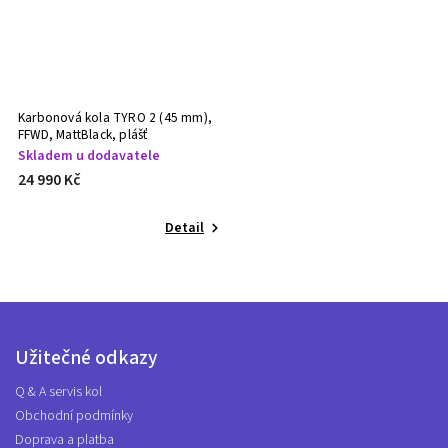
Karbonová kola TYRO 2 (45 mm),
FFWD, MattBlack, plášť
Skladem u dodavatele
24 990 Kč
Detail
Užitečné odkazy
Q & A servis kol
Obchodní podmínky
Doprava a platba