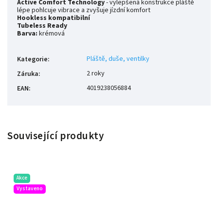
Active Comfort Technology
- vylepšená konstrukce pláště
lépe pohlcuje vibrace a zvyšuje jízdní komfort
Hookless kompatibilní
Tubeless Ready
Barva:
krémová
Pláště, duše, ventilky
Kategorie
:
2 roky
Záruka
:
4019238056884
EAN
:
Související produkty
Akce
Vystaveno