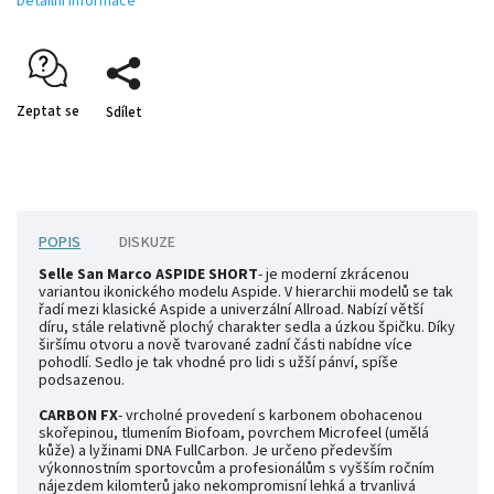
Detailní informace
Zeptat se
Sdílet
POPIS
DISKUZE
Selle San Marco ASPIDE SHORT
- je moderní zkrácenou
variantou ikonického modelu Aspide. V hierarchii modelů se tak
řadí mezi klasické Aspide a univerzální Allroad. Nabízí větší
díru, stále relativně plochý charakter sedla a úzkou špičku. Díky
širšímu otvoru a nově tvarované zadní části nabídne více
pohodlí. Sedlo je tak vhodné pro lidi s užší pánví, spíše
podsazenou.
CARBON FX
- vrcholné provedení s karbonem obohacenou
skořepinou, tlumením Biofoam, povrchem Microfeel (umělá
kůže) a lyžinami DNA FullCarbon. Je určeno především
výkonnostním sportovcům a profesionálům s vyšším ročním
nájezdem kilomterů jako nekompromisní lehká a trvanlivá