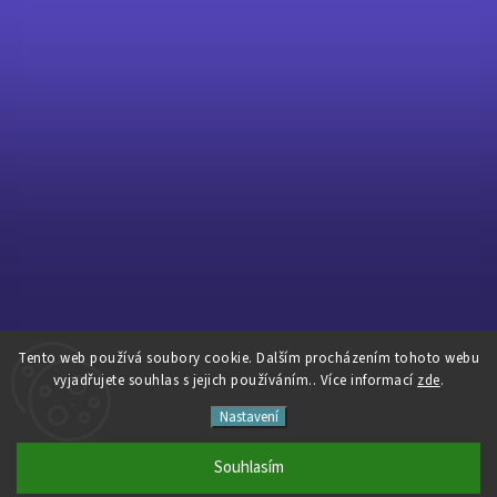
Tento web používá soubory cookie. Dalším procházením tohoto webu
Sledovat na Instagramu
vyjadřujete souhlas s jejich používáním.. Více informací
zde
.
Nastavení
Copyright 2026
Pavé Cycles
. Všechna práva vyhrazena.
Vytvořil
Shoptet
| Design
Shoptak.cz
Souhlasím