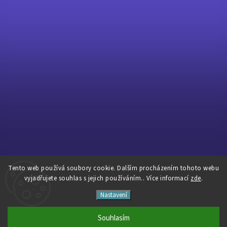
Tento web používá soubory cookie. Dalším procházením tohoto webu
Sledovat na Instagramu
vyjadřujete souhlas s jejich používáním.. Více informací
zde
.
Nastavení
Copyright 2026
Pavé Cycles
. Všechna práva vyhrazena.
Vytvořil
Shoptet
| Design
Shoptak.cz
Souhlasím