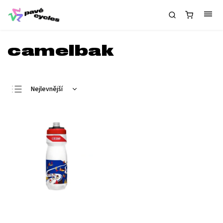
camelbak
Nejlevnější
Nejdražší
Nejprodávanější
Abecedně